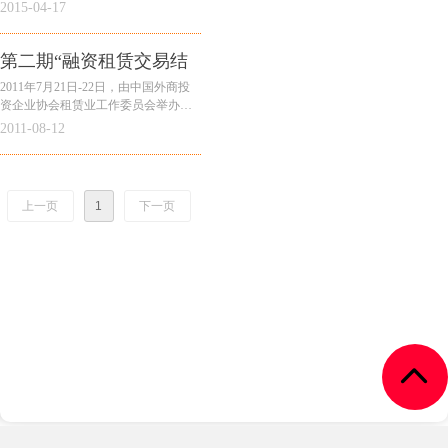
力，促进融资租赁业蓬勃稳健发展，
2015-04-17
中国外商投资企业协会租赁业工作委
员会于2015年4月15-16日在北京举
办“2015年第一期
第二期“融资租赁交易结
构与盈利模式”培训会
2011年7月21日-22日，由中国外商投
资企业协会租赁业工作委员会举办的
第二期“融资租赁交易结构与盈利模
2011-08-12
式”培训在上海市兴荣温德姆至尊豪庭
酒店举行。我所张稚萍主任作为主讲
人，针对“融资租赁交易中的法
上一页
1
下一页
넴