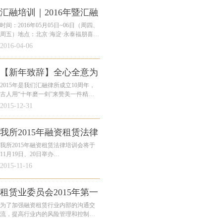
汇融培训｜2016年暨汇融
律所第二届融资租赁法律
时间：2016年05月05日~06日（周四、
周五）地点：北京·海淀·永泰福朋喜来
培训
登酒店主办单位：北京市汇融律师事
2016-04-06
务所承办单位：上海潺沄企业管理中
心
【新年致辞】全心全意为
客户服务——写在汇融律
2015年是我们汇融律所成立10周年，
古人用“十年磨一剑”来赞美一件精品
所成立十周年之际_张稚
诞生所花费的心血。过去的十年，汇
2015-12-31
萍
融从无到有，从弱到强，我们汇融人
专注于为融资租赁提供专业的法律服
务，苦心孤诣、精益求精，我们用铸
我所2015年融资租赁法律
一把绝世好剑的精神铸造了专属于我
培训会将于11月19日、20
我所2015年融资租赁法律培训会将于
们汇融的服务品质。
11月19日、20日举办
日举办
2015-11-16
经过会务组紧张有序的筹备，由我所
租赁业委员会2015年第一
主办的2015年融资租赁法律培训会的
期融资租赁风险管理培训
为了加强融资租赁行业内部的沟通交
准备工作已接近尾声，企业报名、资
流，提高行业内的风险管理和控制能
召开
料印刷、会务安排等各项工