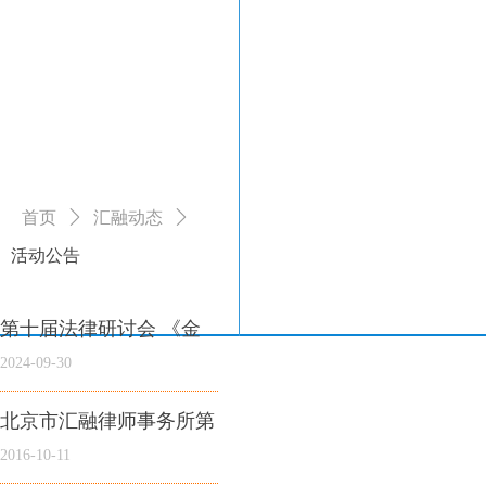
首页
ꄲ
汇融动态
ꄲ
活动公告
第十届法律研讨会 《金
融租赁公司管理办法
2024-09-30
（2024）》解读之邀请函
北京市汇融律师事务所第
三期融资租赁法律培训会
2016-10-11
邀请函