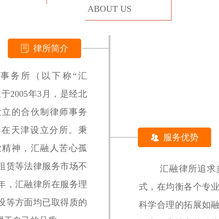
ABOUT US
律所简介
ꂓ
务所（以下称“汇
于2005年3月，是经北
设立的合伙制律师事务
律所在天津设立分所。秉
服务优势
뀡
业精神，汇融人苦心孤
租赁等法律服务市场不
汇融律所追求多
年，汇融律所在服务理
式，在均衡各个专
设等方面均已取得质的
科学合理的拓展如