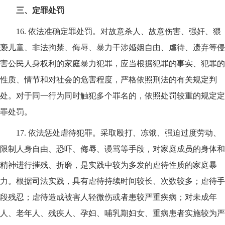
三、定罪处罚
16.
依法准确定罪处罚。对故意杀人、故意伤害、强奸、猥
亵儿童、非法拘禁、侮辱、暴力干涉婚姻自由、虐待、遗弃等侵
害公民人身权利的家庭暴力犯罪，应当根据犯罪的事实、犯罪的
性质、情节和对社会的危害程度，严格依照刑法的有关规定判
处。对于同一行为同时触犯多个罪名的，依照处罚较重的规定定
罪处罚。
17.
依法惩处虐待犯罪。采取殴打、冻饿、强迫过度劳动、
限制人身自由、恐吓、侮辱、谩骂等手段，对家庭成员的身体和
精神进行摧残、折磨，是实践中较为多发的虐待性质的家庭暴
力。根据司法实践，具有虐待持续时间较长、次数较多；虐待手
段残忍；虐待造成被害人轻微伤或者患较严重疾病；对未成年
人、老年人、残疾人、孕妇、哺乳期妇女、重病患者实施较为严